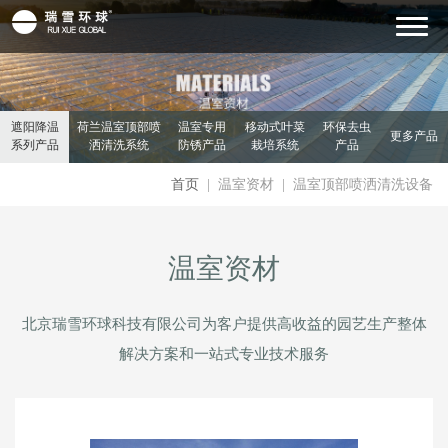
遮阳降温
荷兰温室顶部喷
温室专用
移动式叶菜
环保去虫
更多产品
系列产品
洒清洗系统
防锈产品
栽培系统
产品
首页
| 温室资材 | 温室顶部喷洒清洗设备
温室资材
北京瑞雪环球科技有限公司为客户提供高收益的园艺生产整体
解决方案和一站式专业技术服务